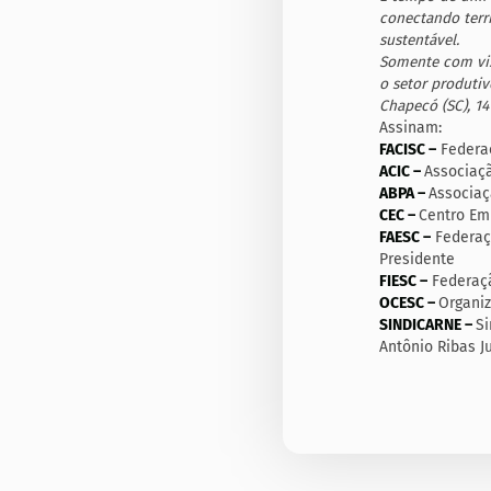
conectando terr
sustentável.
Somente com vis
o setor produtiv
Chapecó (SC), 1
Assinam:
FACISC –
Federaç
ACIC –
Associaçã
ABPA –
Associaç
CEC –
Centro Emp
FAESC –
Federaçã
Presidente
FIESC –
Federaçã
OCESC –
Organiz
SINDICARNE –
Si
Antônio Ribas Ju