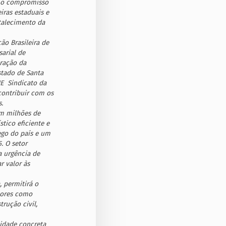
te o compromisso
iras estaduais e
rtalecimento da
ão Brasileira de
sarial de
eração da
stado de Santa
  Sindicato da
contribuir com os
.
am milhões de
tico eficiente e
ego do país e um
. O setor
a urgência de
r valor às
, permitirá o
tores como
rução civil,
lidade concreta