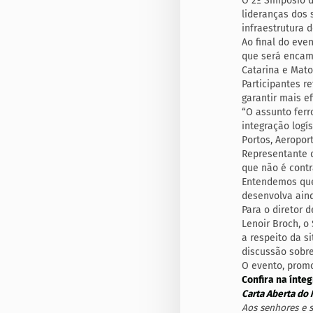
O 2º Simpósio d
lideranças dos 
infraestrutura d
Ao final do even
que será encami
Catarina e Mato
Participantes r
garantir mais ef
“O assunto ferr
integração logí
Portos, Aeropor
Representante d
que não é contr
Entendemos que 
desenvolva aind
Para o diretor 
Lenoir Broch, o
a respeito da s
discussão sobre
O evento, promo
Confira na ínteg
Carta Aberta do
Aos senhores e s