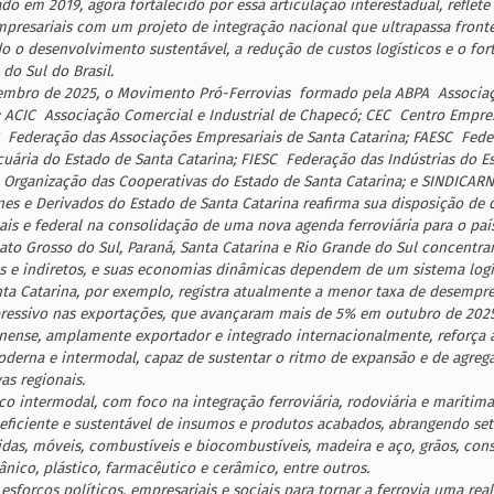
ado em 2019, agora fortalecido por essa articulação interestadual, refle
presariais com um projeto de integração nacional que ultrapassa fronte
do o desenvolvimento sustentável, a redução de custos logísticos e o fo
do Sul do Brasil.
mbro de 2025, o Movimento Pró-Ferrovias  formado pela ABPA  Associaç
 ACIC  Associação Comercial e Industrial de Chapecó; CEC  Centro Empre
 Federação das Associações Empresariais de Santa Catarina; FAESC  Fed
cuária do Estado de Santa Catarina; FIESC  Federação das Indústrias do E
 Organização das Cooperativas do Estado de Santa Catarina; e SINDICARNE
nes e Derivados do Estado de Santa Catarina reafirma sua disposição de 
is e federal na consolidação de uma nova agenda ferroviária para o país
ato Grosso do Sul, Paraná, Santa Catarina e Rio Grande do Sul concentr
s e indiretos, e suas economias dinâmicas dependem de um sistema logís
nta Catarina, por exemplo, registra atualmente a menor taxa de desempr
ressivo nas exportações, que avançaram mais de 5% em outubro de 2025
inense, amplamente exportador e integrado internacionalmente, reforça 
derna e intermodal, capaz de sustentar o ritmo de expansão e de agrega
as regionais.
ico intermodal, com foco na integração ferroviária, rodoviária e marítima
 eficiente e sustentável de insumos e produtos acabados, abrangendo se
das, móveis, combustíveis e biocombustíveis, madeira e aço, grãos, const
ânico, plástico, farmacêutico e cerâmico, entre outros.
esforços políticos, empresariais e sociais para tornar a ferrovia uma rea