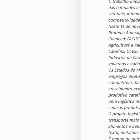
O trabalho inici
das entidades em
setoriais, miran
competitividade 
Neste 14 de nove
Proteína Animal;
Chapecó; FACISC 
Agricultura e Pe
Catarina; OCESC 
Indústria de Car
governos estadua
Os Estados do M
empregos direto
competitivo. Sa
crescimento exp
produtivo catar
uma logística mo
cadeias produtiv
O projeto logíst
transporte mais
alimentos e bebi
têxtil, metalmec
É tempo de unir 