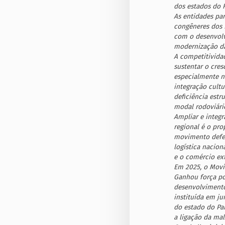
dos estados do R
As entidades pa
congêneres dos 
com o desenvolv
modernização da 
A competitividad
sustentar o cres
especialmente na
integração cultu
deficiência estr
modal rodoviári
Ampliar e integr
regional é o pr
movimento defen
logística nacion
e o comércio ext
Em 2025, o Movim
Ganhou força pol
desenvolvimento 
instituída em ju
do estado do Pa
a ligação da mal