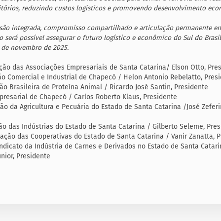
itórios, reduzindo custos logísticos e promovendo desenvolvimento ec
ão integrada, compromisso compartilhado e articulação permanente ent
o será possível assegurar o futuro logístico e econômico do Sul do Brasil
4 de novembro de 2025.
ão das Associações Empresariais de Santa Catarina/ Elson Otto, Pre
o Comercial e Industrial de Chapecó / Helon Antonio Rebelatto, Pres
ão Brasileira de Proteína Animal / Ricardo José Santin, Presidente
resarial de Chapecó / Carlos Roberto Klaus, Presidente
o da Agricultura e Pecuária do Estado de Santa Catarina /José Zeferi
o das Indústrias do Estado de Santa Catarina / Gilberto Seleme, Pres
ação das Cooperativas do Estado de Santa Catarina / Vanir Zanatta, P
ndicato da Indústria de Carnes e Derivados no Estado de Santa Catari
nior, Presidente