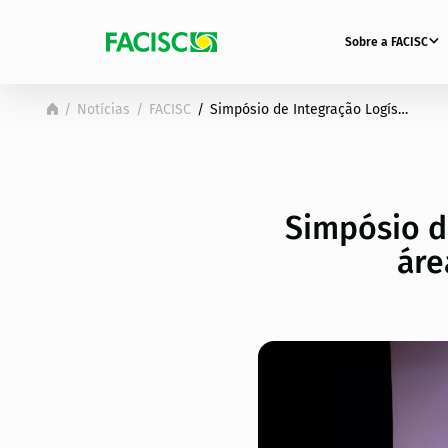
Sobre a FACISC
Notícias
FACISC
Simpósio de Integração Logística incentivou ações na área e lançou manifesto pró-ferrovias
Simpósio d
áre