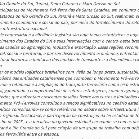
io Grande do Sul, Paraná, Santa Catarina e Mato Grosso do Sul.
rticipantes do Movimento Pró-ferrovias de Santa Catarina, em conjunto 
Estados do Rio Grande do Sul, Paraná e Mato Grosso do Sul, reafirmam 
imento econômico e social do país, por meio do fortalecimento do seto
infraestrutura nacional.
e empresarial e a eficiência logística são hoje temas estratégicos e urge
cimento dos Estados do Sul e suas interrelações com o centro-oeste brasi
s cadeias do agronegócio, indústria e exportação. Essas regiões, reconh
ral, social e territorial, e por seu desenvolvimento econômico, enfrent
utural histórica: a limitação dos modais de transporte e a dependência e
o.
ar os modais logísticos brasileiros com visão de longo prazo, sustentabil
opósito das entidades catarinenses que compõem o Movimento Pró-Ferrov
de a retomada e a ampliação do transporte ferroviário como eixo estru
al, garantindo a competitividade de setores estratégicos, como o agroneg
erior, que enfrentam crescentes desafios frente aos custos e limitações 
ento Pró-Ferrovias consolidou avanços significativos no cenário estadu
ítica consolidando-se como referência no debate sobre infraestrutura lo
regional. Destaca-se, a participação na construção da lei estadual de fe
nho de 2025 , e a iniciativa do governo estadual em reunir-se com as de
rané e Rio Grande do Sul para criação de um grupo de trabalho com obje
ha ferroviária entre os estados.