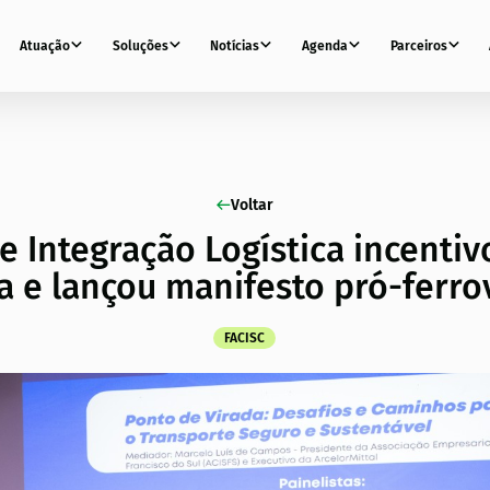
Atuação
Soluções
Notícias
Agenda
Parceiros
Voltar
e Integração Logística incentiv
a e lançou manifesto pró-ferro
FACISC