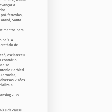
m Chapecó, reuniu
 avançar a
ios.
pró-ferrovias,
Paraná, Santa
estimentos para
 país. A
ecretário de
ecó, esclareceu
 contrário.
nse se
ntonio Barbieri.
Ferrovias,
 diversas visões
ializa a
anslog 2025.
is e de classe