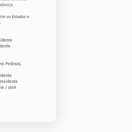
onômico
re os Estados e
.
sidente
idente
no Pedrozo,
idente
residente
na / José