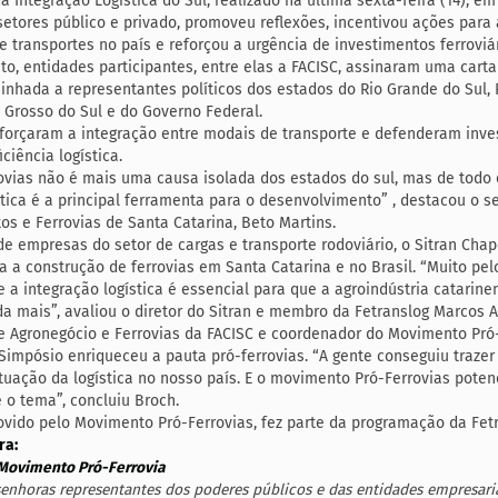
a Integração Logística do Sul, realizado na última sexta-feira (14), e
setores público e privado, promoveu reflexões, incentivou ações para
e transportes no país e reforçou a urgência de investimentos ferroviár
to, entidades participantes, entre elas a FACISC, assinaram uma carta 
nhada a representantes políticos dos estados do Rio Grande do Sul, 
 Grosso do Sul e do Governo Federal.
eforçaram a integração entre modais de transporte e defenderam inv
iciência logística.
ovias não é mais uma causa isolada dos estados do sul, mas de todo o
stica é a principal ferramenta para o desenvolvimento” , destacou o s
tos e Ferrovias de Santa Catarina, Beto Martins.
e empresas do setor de cargas e transporte rodoviário, o Sitran Chap
a a construção de ferrovias em Santa Catarina e no Brasil. “Muito pelo
a integração logística é essencial para que a agroindústria catarine
a mais”, avaliou o diretor do Sitran e membro da Fetranslog Marcos A
de Agronegócio e Ferrovias da FACISC e coordenador do Movimento Pró-
 Simpósio enriqueceu a pauta pró-ferrovias. “A gente conseguiu trazer
ituação da logística no nosso país. E o movimento Pró-Ferrovias potenc
 o tema”, concluiu Broch.
vido pelo Movimento Pró-Ferrovias, fez parte da programação da Fetr
ra:
 Movimento Pró-Ferrovia
enhoras representantes dos poderes públicos e das entidades empresaria