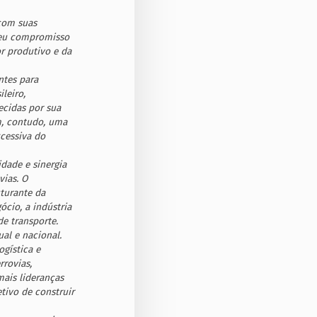
com suas
seu compromisso
r produtivo e da
ntes para
leiro,
ecidas por sua
am, contudo, uma
xcessiva do
idade e sinergia
ias. O
turante da
ócio, a indústria
de transporte.
al e nacional.
gística e
rrovias,
mais lideranças
tivo de construir